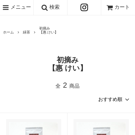
メニュー
検索
カート
初摘み
ホーム
緑茶
【惠 けい】
初摘み
【惠 けい】
2
全
商品