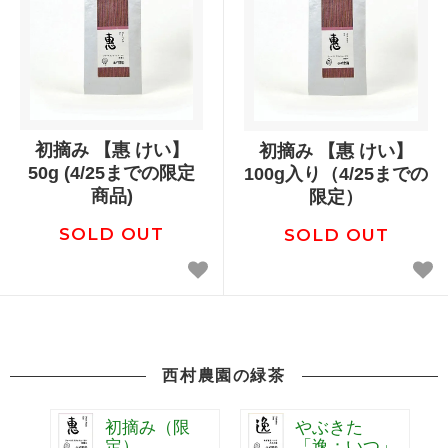
初摘み 【惠 けい】
初摘み 【惠 けい】
50g (4/25までの限定
100g入り（4/25までの
商品)
限定）
SOLD OUT
SOLD OUT
西村農園の緑茶
初摘み（限
やぶきた
定）
「逸：いつ」