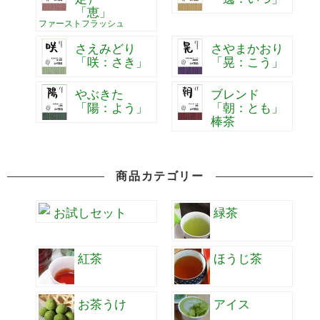
「恵」
ファーストフラッシュ
さえみどり
さやまかおり
「咲：さき」
「晃：こう」
やぶきた
ブレンド
「陽：よう」
「朝：とも」
棒茶
商品カテゴリー
お試しセット
緑茶
紅茶
ほうじ茶
お茶うけ
アイス